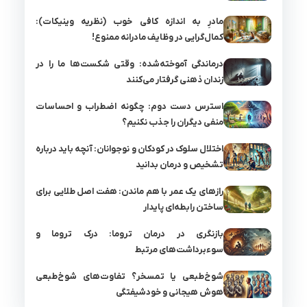
مادرِ به اندازه کافی خوب (نظریه وینیکات):
کمال‌گرایی در وظایف مادرانه ممنوع!
درماندگی آموخته‌شده: وقتی شکست‌ها ما را در
زندان ذهنی گرفتار می‌کنند
استرس دست دوم: چگونه اضطراب و احساسات
منفی دیگران را جذب نکنیم؟
اختلال سلوک در کودکان و نوجوانان: آنچه باید درباره
تشخیص و درمان بدانید
رازهای یک عمر با هم ماندن: هفت اصل طلایی برای
ساختن رابطه‌ای پایدار
بازنگری در درمان تروما: درک تروما و
سوءبرداشت‌های مرتبط
شوخ‌طبعی یا تمسخر؟ تفاوت‌های شوخ‌طبعی
هوش هیجانی و خودشیفتگی