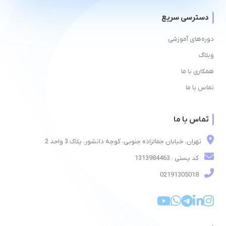
دسترسی سریع
دوره‌های آموزشی
وبلاگ
همکاری با ما
تماس با ما
تماس با ما
تهران، خیابان جمالزاده جنوبی، کوچه دانشور، پلاک 3 واحد 2
کد پستی : 1313984463
02191305018