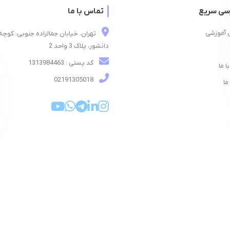
سی سریع
تماس با ما
 آموزشی
تهران، خیابان جمالزاده جنوبی، کوچه
دانشور، پلاک 3 واحد 2
کد پستی : 1313984463
ا ما
02191305018
ما