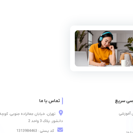
سی سریع
تماس با ما
 آموزشی
تهران، خیابان جمالزاده جنوبی، کوچه
دانشور، پلاک 3 واحد 2
کد پستی : 1313984463
ا ما